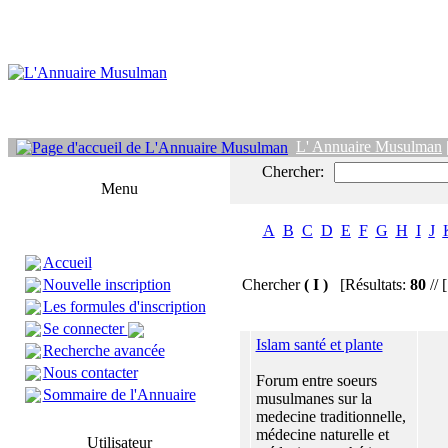
L' Annuaire Musulman
Chercher:
Menu
A
B
C
D
E
F
G
H
I
J
Accueil
Nouvelle inscription
Chercher
( I )
[Résultats:
80
// 
Les formules d'inscription
Se connecter
Islam santé et plante
Recherche avancée
Nous contacter
Forum entre soeurs
Sommaire de l'Annuaire
musulmanes sur la
medecine traditionnelle,
médecine naturelle et
Utilisateur