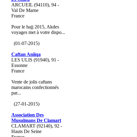
ARCUEIL (94110), 94 -
Val De Marne
France
Pour le hajj 2015, Akdes
voyages met à votre dispo...
(01-07-2015)
Caftan Aniiqa
LES ULIS (91940), 91 -
Essonne
France
Vente de jolis caftans
marocains confectionnés
par...
(27-01-2015)
Association Des
Musulmans De Clamart
CLAMART (92140), 92 -
Hauts De Seine
France