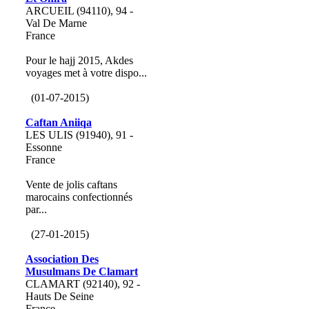
ARCUEIL (94110), 94 -
Val De Marne
France
Pour le hajj 2015, Akdes
voyages met à votre dispo...
(01-07-2015)
Caftan Aniiqa
LES ULIS (91940), 91 -
Essonne
France
Vente de jolis caftans
marocains confectionnés
par...
(27-01-2015)
Association Des
Musulmans De Clamart
CLAMART (92140), 92 -
Hauts De Seine
France