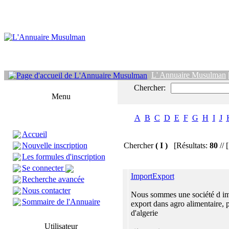
L' Annuaire Musulman
Chercher:
Menu
A
B
C
D
E
F
G
H
I
J
Accueil
Nouvelle inscription
Chercher
( I )
[Résultats:
80
// 
Les formules d'inscription
Se connecter
ImportExport
Recherche avancée
Nous contacter
Nous sommes une société d im
Sommaire de l'Annuaire
export dans agro alimentaire, 
d'algerie
Utilisateur