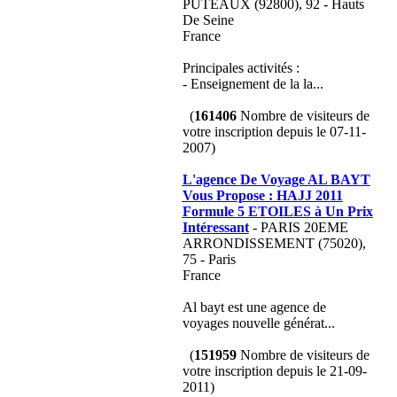
PUTEAUX (92800), 92 - Hauts
De Seine
France
Principales activités :
- Enseignement de la la...
(
161406
Nombre de visiteurs de
votre inscription depuis le 07-11-
2007)
L'agence De Voyage AL BAYT
Vous Propose : HAJJ 2011
Formule 5 ETOILES à Un Prix
Intéressant
- PARIS 20EME
ARRONDISSEMENT (75020),
75 - Paris
France
Al bayt est une agence de
voyages nouvelle générat...
(
151959
Nombre de visiteurs de
votre inscription depuis le 21-09-
2011)