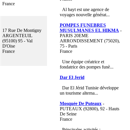
France
Al bayt est une agence de
voyages nouvelle générat...
POMPES FUNEBRES
17 Rue De Montigny
MUSULMANES EL HIKMA
-
ARGENTEUIL
PARIS 20EME
(95100) 95 - Val
ARRONDISSEMENT (75020),
D'Oise
75 - Paris
France
France
Une équipe créatrice et
fondatrice des pompes funè...
Dar El Jerid
Dar El Jérid Tunisie développe
un tourisme alterna...
Mosquée De Puteaux
-
PUTEAUX (92800), 92 - Hauts
De Seine
France
Principales activités :