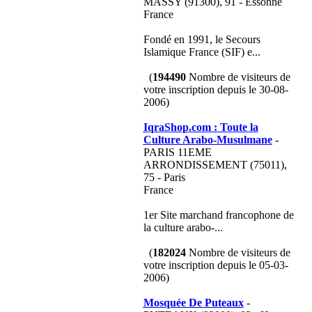
MASSY (91300), 91 - Essonne
France
Fondé en 1991, le Secours
Islamique France (SIF) e...
(
194490
Nombre de visiteurs de
votre inscription depuis le 30-08-
2006)
IqraShop.com : Toute la
Culture Arabo-Musulmane
-
PARIS 11EME
ARRONDISSEMENT (75011),
75 - Paris
France
1er Site marchand francophone de
la culture arabo-...
(
182024
Nombre de visiteurs de
votre inscription depuis le 05-03-
2006)
Mosquée De Puteaux
-