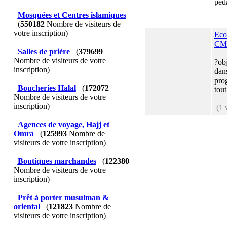
péd
Mosquées et Centres islamiques
(
550182
Nombre de visiteurs de
votre inscription)
Eco
CM
Salles de prière
(
379699
Nombre de visiteurs de votre
?obj
inscription)
dans
pro
Boucheries Halal
(
172072
tout
Nombre de visiteurs de votre
inscription)
(1 
Agences de voyage, Hajj et
Omra
(
125993
Nombre de
visiteurs de votre inscription)
Boutiques marchandes
(
122380
Nombre de visiteurs de votre
inscription)
Prêt à porter musulman &
oriental
(
121823
Nombre de
visiteurs de votre inscription)