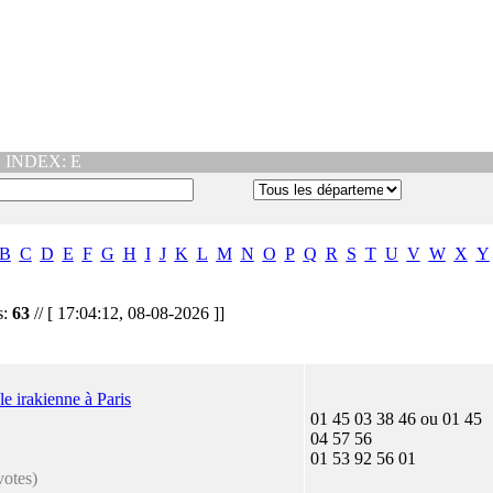
|
INDEX: E
B
C
D
E
F
G
H
I
J
K
L
M
N
O
P
Q
R
S
T
U
V
W
X
Y
s:
63
// [ 17:04:12, 08-08-2026 ]]
le irakienne à Paris
01 45 03 38 46 ou 01 45
04 57 56
01 53 92 56 01
votes)