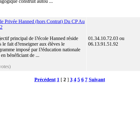
agogique construit autou ...
le Privée Hanned (hors Contrat) Du CP Au
2
ectif principal de l?école Hanned réside
01.34.10.72.03 ou
 le fait d?enseigner aux élèves le
06.13.91.51.92
gramme imposé par l?éducation nationale
 en bénéficiant de ...
votes)
Précédent
1
[
2
]
3
4
5
6
7
Suivant