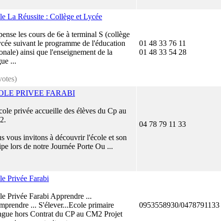
le La Réussite : Collège et Lycée
pense les cours de 6e à terminal S (collège
lycée suivant le programme de l'éducation
01 48 33 76 11
onale) ainsi que l'enseignement de la
01 48 33 54 28
ue ...
votes)
OLE PRIVEE FARABI
cole privée accueille des élèves du Cp au
2.
04 78 79 11 33
s vous invitons à découvrir l'école et son
pe lors de notre Journée Porte Ou ...
le Privée Farabi
le Privée Farabi Apprendre ...
prendre ... S'élever...Ecole primaire
0953558930/0478791133
ingue hors Contrat du CP au CM2 Projet