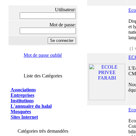
Utilisateur:
Eco
Dis
Mot de passe:
et 
nati
lang
(1 
Mot de passe oublié
EC
L'E
CM
Liste des Catégories
Nou
Associations
équi
Entreprises
Institutions
L'annuaire du halal
Eco
Mosquées
Sites Internet
Eco
Coim
Catégories très demandées
bil