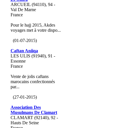
ARCUEIL (94110), 94 -
Val De Marne
France
Pour le hajj 2015, Akdes
voyages met à votre dispo...
(01-07-2015)
Caftan Aniiqa
LES ULIS (91940), 91 -
Essonne
France
Vente de jolis caftans
marocains confectionnés
par...
(27-01-2015)
Association Des
Musulmans De Clamart
CLAMART (92140), 92 -
Hauts De Seine
France