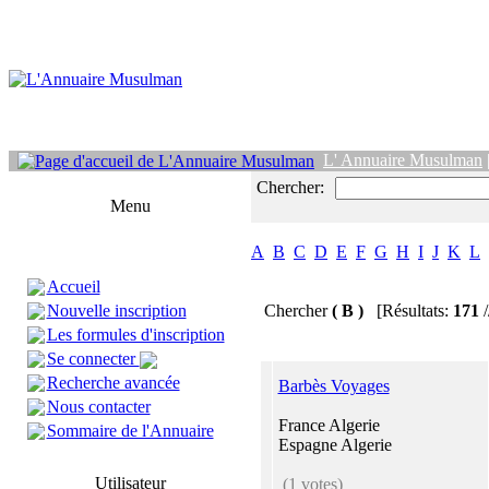
L' Annuaire Musulman
Chercher:
Menu
A
B
C
D
E
F
G
H
I
J
K
L
Accueil
Nouvelle inscription
Chercher
( B )
[Résultats:
171
/
Les formules d'inscription
Se connecter
Recherche avancée
Barbès Voyages
Nous contacter
France Algerie
Sommaire de l'Annuaire
Espagne Algerie
Utilisateur
(1 votes)