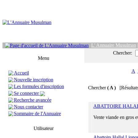
L' Annuaire Musulman
Chercher:
Menu
A
Accueil
Nouvelle inscription
Les formules d'inscription
Chercher
( A )
[Résultat
Se connecter
Recherche avancée
ABATTOIRE HALAL
Nous contacter
Sommaire de l'Annuaire
Vente viande en gros et
Utilisateur
Abattoirs Hallal Liono