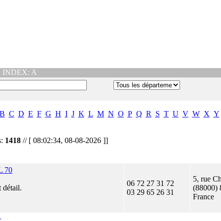
|
INDEX: A
B
C
D
E
F
G
H
I
J
K
L
M
N
O
P
Q
R
S
T
U
V
W
X
Y
s:
1418
// [ 08:02:34, 08-08-2026 ]]
 70
5, rue C
06 72 27 31 72
 détail.
(88000) 
03 29 65 26 31
France
r