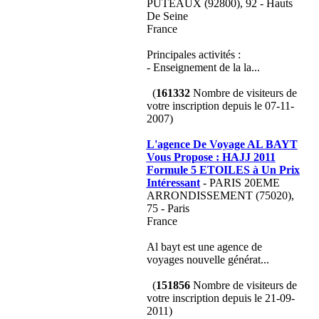
PUTEAUX (92800), 92 - Hauts
De Seine
France
Principales activités :
- Enseignement de la la...
(
161332
Nombre de visiteurs de
votre inscription depuis le 07-11-
2007)
L'agence De Voyage AL BAYT
Vous Propose : HAJJ 2011
Formule 5 ETOILES à Un Prix
Intéressant
- PARIS 20EME
ARRONDISSEMENT (75020),
75 - Paris
France
Al bayt est une agence de
voyages nouvelle générat...
(
151856
Nombre de visiteurs de
votre inscription depuis le 21-09-
2011)