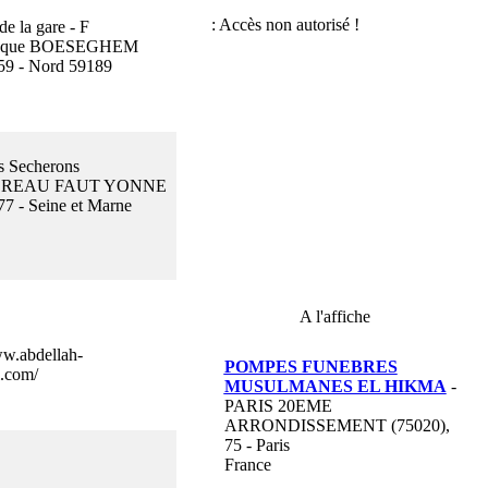
de la gare - F
ecque BOESEGHEM
59 - Nord 59189
es Secherons
REAU FAUT YONNE
77 - Seine et Marne
A l'affiche
ww.abdellah-
POMPES FUNEBRES
i.com/
MUSULMANES EL HIKMA
-
PARIS 20EME
ARRONDISSEMENT (75020),
75 - Paris
France