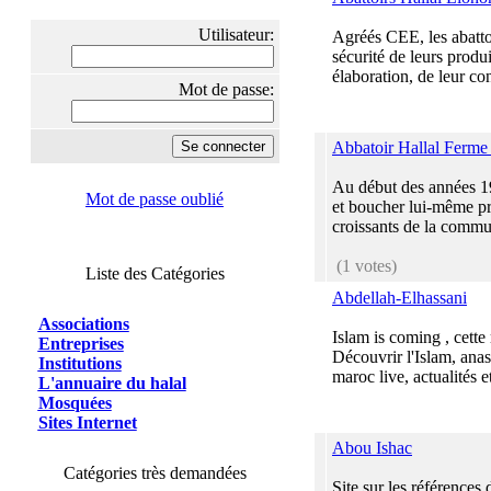
Utilisateur:
Agréés CEE, les abattoi
sécurité de leurs produ
élaboration, de leur con
Mot de passe:
Abbatoir Hallal Ferme
Au début des années 19
Mot de passe oublié
et boucher lui-même pr
croissants de la commu
(1 votes)
Liste des Catégories
Abdellah-Elhassani
Associations
Islam is coming , cette
Entreprises
Découvrir l'Islam, anas
Institutions
maroc live, actualités et
L'annuaire du halal
Mosquées
Sites Internet
Abou Ishac
Catégories très demandées
Site sur les références