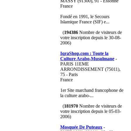
MASSY (91300), 91 - Essonne
France
Fondé en 1991, le Secours
Islamique France (SIF) e...
(
194386
Nombre de visiteurs de
votre inscription depuis le 30-08-
2006)
IqraShop.com : Toute la
Culture Arabo-Musulmane
-
PARIS 11EME
ARRONDISSEMENT (75011),
75 - Paris
France
1er Site marchand francophone de
la culture arabo-...
(
181970
Nombre de visiteurs de
votre inscription depuis le 05-03-
2006)
Mosquée De Puteaux
-