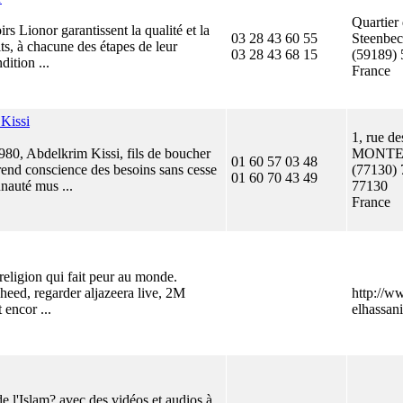
Quartier 
rs Lionor garantissent la qualité et la
03 28 43 60 55
Steenb
its, à chacune des étapes de leur
03 28 43 68 15
(59189) 
dition ...
France
 Kissi
1, rue d
80, Abdelkrim Kissi, fils de boucher
MONTE
01 60 57 03 48
end conscience des besoins sans cesse
(77130) 
01 60 70 43 49
nauté mus ...
77130
France
 religion qui fait peur au monde.
heed, regarder aljazeera live, 2M
http://w
 encor ...
elhassan
 de l'Islam? avec des vidéos et audios à