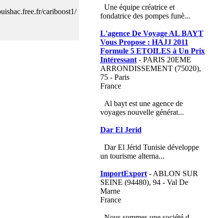
Une équipe créatrice et
ouishac.free.fr/cariboost1/
fondatrice des pompes funè...
L'agence De Voyage AL BAYT
Vous Propose : HAJJ 2011
Formule 5 ETOILES à Un Prix
Intéressant
- PARIS 20EME
ARRONDISSEMENT (75020),
75 - Paris
France
Al bayt est une agence de
voyages nouvelle générat...
Dar El Jerid
Dar El Jérid Tunisie développe
un tourisme alterna...
ImportExport
- ABLON SUR
SEINE (94480), 94 - Val De
Marne
France
Nous sommes une société d