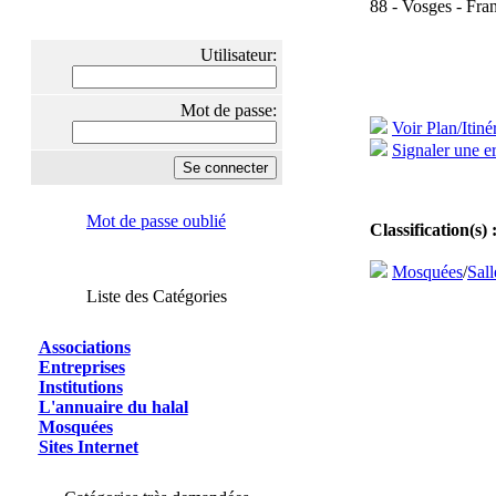
88 - Vosges - Fra
Utilisateur:
Mot de passe:
Voir Plan/Itiné
Signaler une er
Mot de passe oublié
Classification(s) 
Mosquées
/
Sall
Liste des Catégories
Associations
Entreprises
Institutions
L'annuaire du halal
Mosquées
Sites Internet