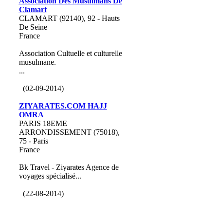
Association Des Musulmans De
Clamart
CLAMART (92140), 92 - Hauts
De Seine
France
Association Cultuelle et culturelle
musulmane.
...
(02-09-2014)
ZIYARATES.COM HAJJ
OMRA
PARIS 18EME
ARRONDISSEMENT (75018),
75 - Paris
France
Bk Travel - Ziyarates Agence de
voyages spécialisé...
(22-08-2014)