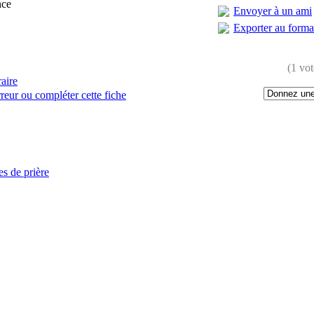
nce
Envoyer à un ami
Exporter au form
(1 vot
raire
reur ou compléter cette fiche
:
es de prière