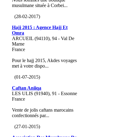
musulmane située à Corbei...
(28-02-2017)
Hajj 2015 : Agence Hajj Et
Omra
ARCUEIL (94110), 94 - Val De
Marne
France
Pour le hajj 2015, Akdes voyages
met à votre dispo...
(01-07-2015)
Caftan Aniiqa
LES ULIS (91940), 91 - Essonne
France
Vente de jolis caftans marocains
confectionnés par...
(27-01-2015)