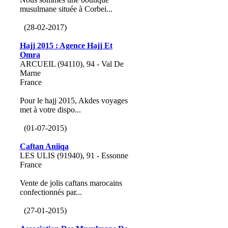
musulmane située à Corbei...
(28-02-2017)
Hajj 2015 : Agence Hajj Et
Omra
ARCUEIL (94110), 94 - Val De
Marne
France
Pour le hajj 2015, Akdes voyages
met à votre dispo...
(01-07-2015)
Caftan Aniiqa
LES ULIS (91940), 91 - Essonne
France
Vente de jolis caftans marocains
confectionnés par...
(27-01-2015)