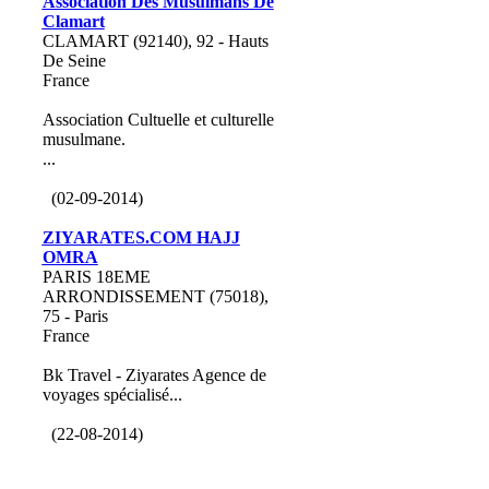
Association Des Musulmans De
Clamart
CLAMART (92140), 92 - Hauts
De Seine
France
Association Cultuelle et culturelle
musulmane.
...
(02-09-2014)
ZIYARATES.COM HAJJ
OMRA
PARIS 18EME
ARRONDISSEMENT (75018),
75 - Paris
France
Bk Travel - Ziyarates Agence de
voyages spécialisé...
(22-08-2014)