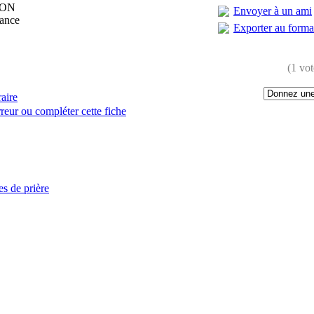
LON
Envoyer à un ami
rance
Exporter au form
(1 vot
raire
reur ou compléter cette fiche
:
es de prière