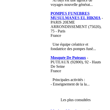
Al bayt est une agence de
voyages nouvelle générat...
POMPES FUNEBRES
MUSULMANES EL HIKMA
-
PARIS 20EME
ARRONDISSEMENT (75020),
75 - Paris
France
Une équipe créatrice et
fondatrice des pompes funè...
Mosquée De Puteaux
-
PUTEAUX (92800), 92 - Hauts
De Seine
France
Principales activités :
- Enseignement de la la...
Les plus consultées