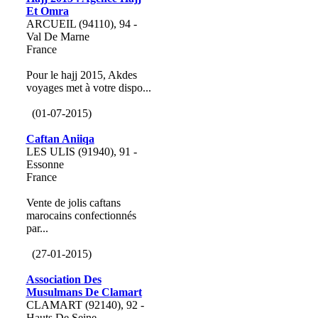
Et Omra
ARCUEIL (94110), 94 -
Val De Marne
France
Pour le hajj 2015, Akdes
voyages met à votre dispo...
(01-07-2015)
Caftan Aniiqa
LES ULIS (91940), 91 -
Essonne
France
Vente de jolis caftans
marocains confectionnés
par...
(27-01-2015)
Association Des
Musulmans De Clamart
CLAMART (92140), 92 -
Hauts De Seine