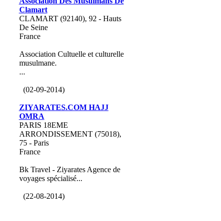
Association Des Musulmans De
Clamart
CLAMART (92140), 92 - Hauts
De Seine
France
Association Cultuelle et culturelle
musulmane.
...
(02-09-2014)
ZIYARATES.COM HAJJ
OMRA
PARIS 18EME
ARRONDISSEMENT (75018),
75 - Paris
France
Bk Travel - Ziyarates Agence de
voyages spécialisé...
(22-08-2014)