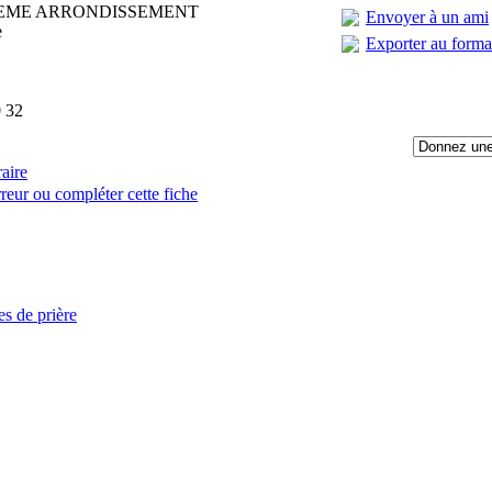
10EME ARRONDISSEMENT
Envoyer à un ami
e
Exporter au form
 32
raire
reur ou compléter cette fiche
:
es de prière