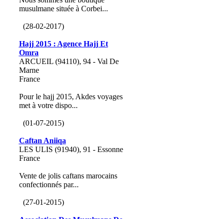
musulmane située à Corbei...
(28-02-2017)
Hajj 2015 : Agence Hajj Et
Omra
ARCUEIL (94110), 94 - Val De
Marne
France
Pour le hajj 2015, Akdes voyages
met à votre dispo...
(01-07-2015)
Caftan Aniiqa
LES ULIS (91940), 91 - Essonne
France
Vente de jolis caftans marocains
confectionnés par...
(27-01-2015)