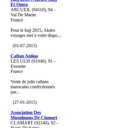
Et Omra
ARCUEIL (94110), 94 -
Val De Marne
France
Pour le hajj 2015, Akdes
voyages met à votre dispo...
(01-07-2015)
Caftan Aniiqa
LES ULIS (91940), 91 -
Essonne
France
Vente de jolis caftans
marocains confectionnés
par...
(27-01-2015)
Association Des
Musulmans De Clamart
CLAMART (92140), 92 -
Hauts De Seine