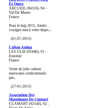
Et Omra
ARCUEIL (94110), 94 -
Val De Marne
France
Pour le hajj 2015, Akdes
voyages met à votre dispo...
(01-07-2015)
Caftan Aniiqa
LES ULIS (91940), 91 -
Essonne
France
Vente de jolis caftans
marocains confectionnés
par...
(27-01-2015)
Association Des
Musulmans De Clamart
CLAMART (92140), 92 -
Hauts De Seine