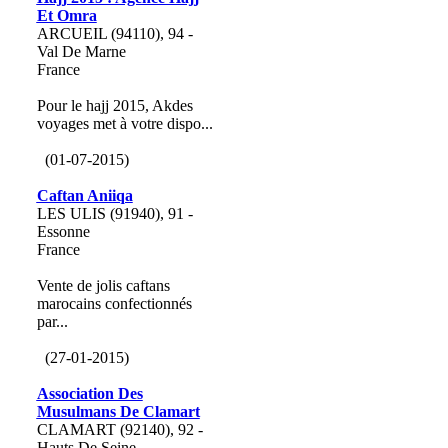
Et Omra
ARCUEIL (94110), 94 -
Val De Marne
France
Pour le hajj 2015, Akdes
voyages met à votre dispo...
(01-07-2015)
Caftan Aniiqa
LES ULIS (91940), 91 -
Essonne
France
Vente de jolis caftans
marocains confectionnés
par...
(27-01-2015)
Association Des
Musulmans De Clamart
CLAMART (92140), 92 -
Hauts De Seine