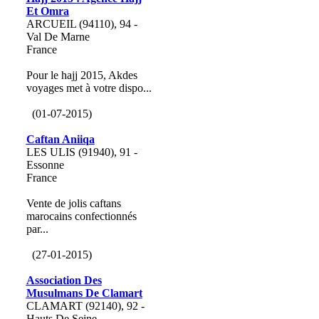
Et Omra
ARCUEIL (94110), 94 -
Val De Marne
France
Pour le hajj 2015, Akdes
voyages met à votre dispo...
(01-07-2015)
Caftan Aniiqa
LES ULIS (91940), 91 -
Essonne
France
Vente de jolis caftans
marocains confectionnés
par...
(27-01-2015)
Association Des
Musulmans De Clamart
CLAMART (92140), 92 -
Hauts De Seine