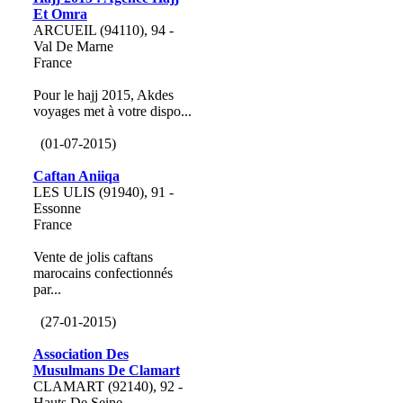
Et Omra
ARCUEIL (94110), 94 -
Val De Marne
France
Pour le hajj 2015, Akdes
voyages met à votre dispo...
(01-07-2015)
Caftan Aniiqa
LES ULIS (91940), 91 -
Essonne
France
Vente de jolis caftans
marocains confectionnés
par...
(27-01-2015)
Association Des
Musulmans De Clamart
CLAMART (92140), 92 -
Hauts De Seine