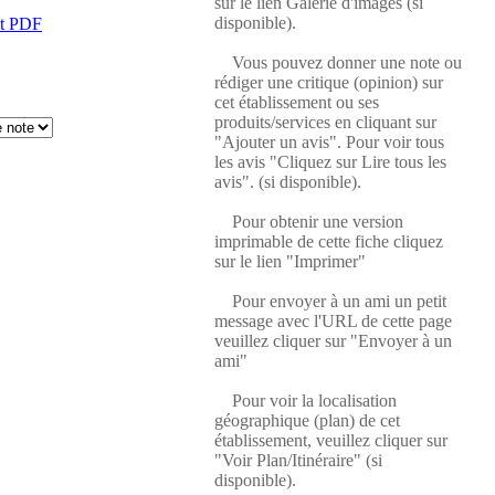
sur le lien Galerie d'images (si
disponible).
at PDF
Vous pouvez donner une note ou
rédiger une critique (opinion) sur
cet établissement ou ses
produits/services en cliquant sur
"Ajouter un avis". Pour voir tous
les avis "Cliquez sur Lire tous les
avis". (si disponible).
Pour obtenir une version
imprimable de cette fiche cliquez
sur le lien "Imprimer"
Pour envoyer à un ami un petit
message avec l'URL de cette page
veuillez cliquer sur "Envoyer à un
ami"
Pour voir la localisation
géographique (plan) de cet
établissement, veuillez cliquer sur
"Voir Plan/Itinéraire" (si
disponible).