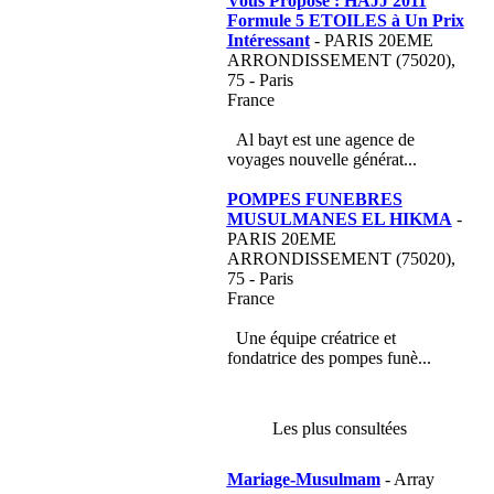
Vous Propose : HAJJ 2011
Formule 5 ETOILES à Un Prix
Intéressant
- PARIS 20EME
ARRONDISSEMENT (75020),
75 - Paris
France
Al bayt est une agence de
voyages nouvelle générat...
POMPES FUNEBRES
MUSULMANES EL HIKMA
-
PARIS 20EME
ARRONDISSEMENT (75020),
75 - Paris
France
Une équipe créatrice et
fondatrice des pompes funè...
Les plus consultées
Mariage-Musulmam
- Array