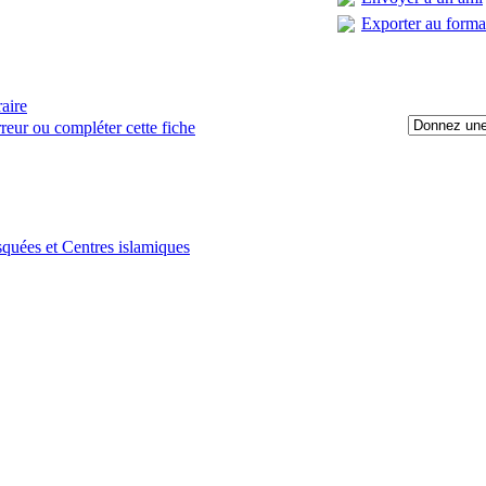
Exporter au form
raire
reur ou compléter cette fiche
:
quées et Centres islamiques