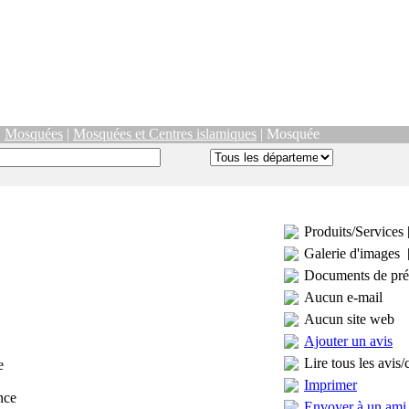
|
Mosquées
|
Mosquées et Centres islamiques
| Mosquée
Produits/Services 
Galerie d'images 
Documents de pré
Aucun e-mail
Aucun site web
Ajouter un avis
Lire tous les avis/
e
Imprimer
nce
Envoyer à un ami