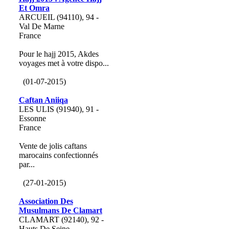
Et Omra
ARCUEIL (94110), 94 -
Val De Marne
France
Pour le hajj 2015, Akdes
voyages met à votre dispo...
(01-07-2015)
Caftan Aniiqa
LES ULIS (91940), 91 -
Essonne
France
Vente de jolis caftans
marocains confectionnés
par...
(27-01-2015)
Association Des
Musulmans De Clamart
CLAMART (92140), 92 -
Hauts De Seine