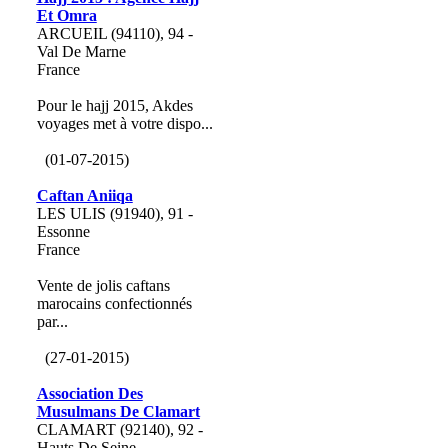
Et Omra
ARCUEIL (94110), 94 -
Val De Marne
France
Pour le hajj 2015, Akdes
voyages met à votre dispo...
(01-07-2015)
Caftan Aniiqa
LES ULIS (91940), 91 -
Essonne
France
Vente de jolis caftans
marocains confectionnés
par...
(27-01-2015)
Association Des
Musulmans De Clamart
CLAMART (92140), 92 -
Hauts De Seine