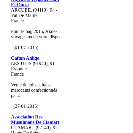
Et Omra
ARCUEIL (94110), 94 -
Val De Marne
France
Pour le hajj 2015, Akdes
voyages met à votre dispo...
(01-07-2015)
Caftan Aniiqa
LES ULIS (91940), 91 -
Essonne
France
Vente de jolis caftans
marocains confectionnés
par...
(27-01-2015)
Association Des
Musulmans De Clamart
CLAMART (92140), 92 -
Hauts De Seine