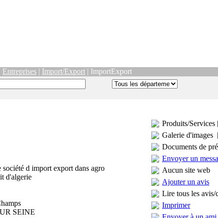
|
Entreprises
|
Import/Export
| ImportExport
Produits/Services 
Galerie d'images 
Documents de pré
Envoyer un mess
société d import export dans agro
Aucun site web
t d'algerie
Ajouter un avis
Lire tous les avis/
 Champs
Imprimer
SUR SEINE
Envoyer à un ami