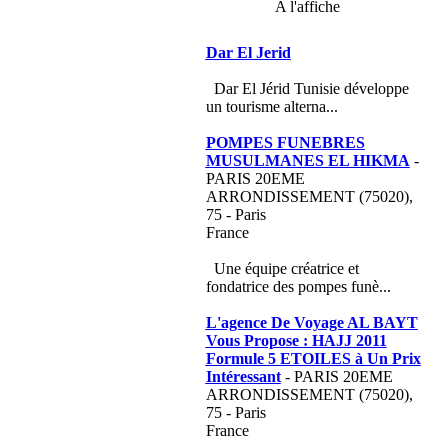
A l'affiche
Dar El Jerid
Dar El Jérid Tunisie développe
un tourisme alterna...
POMPES FUNEBRES
MUSULMANES EL HIKMA
-
PARIS 20EME
ARRONDISSEMENT (75020),
75 - Paris
France
Une équipe créatrice et
fondatrice des pompes funè...
L'agence De Voyage AL BAYT
Vous Propose : HAJJ 2011
Formule 5 ETOILES à Un Prix
Intéressant
- PARIS 20EME
ARRONDISSEMENT (75020),
75 - Paris
France