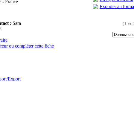
 - France
Exporter au form
tact :
Sara
(1 vot
5
raire
reur ou compléter cette fiche
:
port/Export