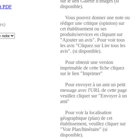
sur le lien Galerie d'images (si
disponible).
at PDF
Vous pouvez donner une note ou
rédiger une critique (opinion) sur
es)
cet établissement ou ses
produits/services en cliquant sur
"Ajouter un avis". Pour voir tous
les avis "Cliquez sur Lire tous les
avis". (si disponible).
Pour obtenir une version
imprimable de cette fiche cliquez
sur le lien "Imprimer"
Pour envoyer à un ami un petit
message avec l'URL de cette page
veuillez cliquer sur "Envoyer à un
ami"
Pour voir la localisation
géographique (plan) de cet
établissement, veuillez cliquer sur
"Voir Plan/Itinéraire" (si
disponible).