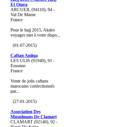
Et Omra
ARCUEIL (94110), 94 -
Val De Marne
France
Pour le hajj 2015, Akdes
voyages met à votre dispo...
(01-07-2015)
Caftan Aniiqa
LES ULIS (91940), 91 -
Essonne
France
Vente de jolis caftans
marocains confectionnés
par...
(27-01-2015)
Association Des
Musulmans De Clamart
CLAMART (92140), 92 -
Hauts De Seine