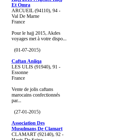
Et Omra
ARCUEIL (94110), 94 -
Val De Marne
France
Pour le hajj 2015, Akdes
voyages met à votre dispo...
(01-07-2015)
Caftan Aniiqa
LES ULIS (91940), 91 -
Essonne
France
Vente de jolis caftans
marocains confectionnés
par...
(27-01-2015)
Association Des
Musulmans De Clamart
CLAMART (92140), 92 -
Hauts De Seine