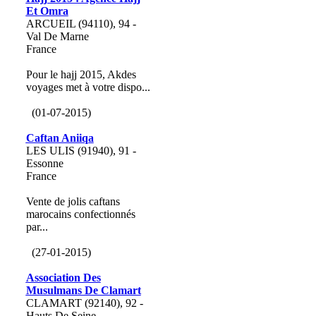
Et Omra
ARCUEIL (94110), 94 -
Val De Marne
France
Pour le hajj 2015, Akdes
voyages met à votre dispo...
(01-07-2015)
Caftan Aniiqa
LES ULIS (91940), 91 -
Essonne
France
Vente de jolis caftans
marocains confectionnés
par...
(27-01-2015)
Association Des
Musulmans De Clamart
CLAMART (92140), 92 -
Hauts De Seine