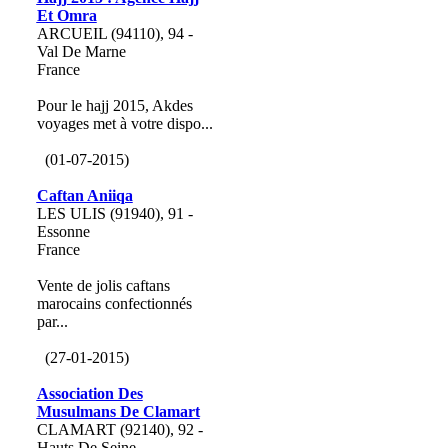
Et Omra
ARCUEIL (94110), 94 -
Val De Marne
France
Pour le hajj 2015, Akdes
voyages met à votre dispo...
(01-07-2015)
Caftan Aniiqa
LES ULIS (91940), 91 -
Essonne
France
Vente de jolis caftans
marocains confectionnés
par...
(27-01-2015)
Association Des
Musulmans De Clamart
CLAMART (92140), 92 -
Hauts De Seine