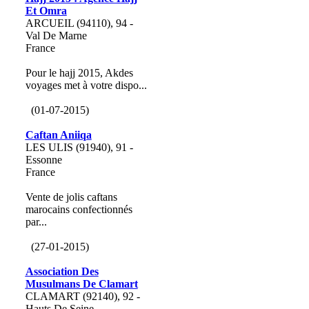
Et Omra
ARCUEIL (94110), 94 -
Val De Marne
France
Pour le hajj 2015, Akdes
voyages met à votre dispo...
(01-07-2015)
Caftan Aniiqa
LES ULIS (91940), 91 -
Essonne
France
Vente de jolis caftans
marocains confectionnés
par...
(27-01-2015)
Association Des
Musulmans De Clamart
CLAMART (92140), 92 -
Hauts De Seine