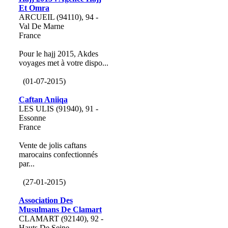
Et Omra
ARCUEIL (94110), 94 -
Val De Marne
France
Pour le hajj 2015, Akdes
voyages met à votre dispo...
(01-07-2015)
Caftan Aniiqa
LES ULIS (91940), 91 -
Essonne
France
Vente de jolis caftans
marocains confectionnés
par...
(27-01-2015)
Association Des
Musulmans De Clamart
CLAMART (92140), 92 -
Hauts De Seine