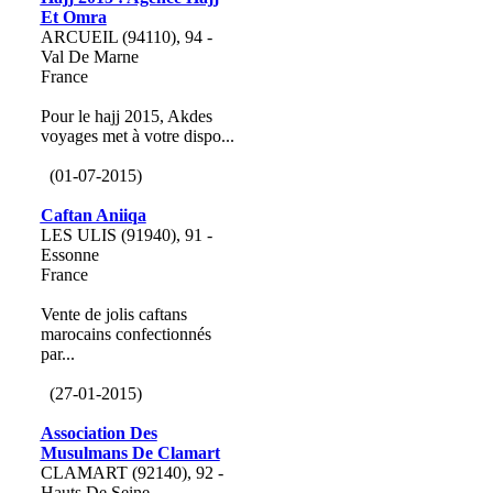
Et Omra
ARCUEIL (94110), 94 -
Val De Marne
France
Pour le hajj 2015, Akdes
voyages met à votre dispo...
(01-07-2015)
Caftan Aniiqa
LES ULIS (91940), 91 -
Essonne
France
Vente de jolis caftans
marocains confectionnés
par...
(27-01-2015)
Association Des
Musulmans De Clamart
CLAMART (92140), 92 -
Hauts De Seine