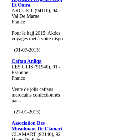
Et Omra
ARCUEIL (94110), 94 -
Val De Marne
France
Pour le hajj 2015, Akdes
voyages met à votre dispo...
(01-07-2015)
Caftan Aniiqa
LES ULIS (91940), 91 -
Essonne
France
Vente de jolis caftans
marocains confectionnés
par...
(27-01-2015)
Association Des
Musulmans De Clamart
CLAMART (92140), 92 -
Hauts De Seine