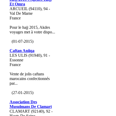
Et Omra
ARCUEIL (94110), 94 -
Val De Marne
France
Pour le hajj 2015, Akdes
voyages met à votre dispo...
(01-07-2015)
Caftan Aniiqa
LES ULIS (91940), 91 -
Essonne
France
Vente de jolis caftans
marocains confectionnés
par...
(27-01-2015)
Association Des
Musulmans De Clamart
CLAMART (92140), 92 -
Hauts De Seine