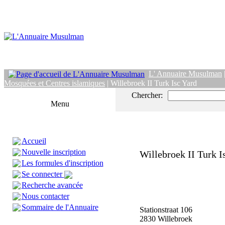
L' Annuaire Musulman
Mosquées et Centres islamiques
| Willebroek II Turk Isc Yard
Chercher:
Menu
Accueil
Nouvelle inscription
Willebroek II Turk I
Les formules d'inscription
Se connecter
Recherche avancée
Nous contacter
Sommaire de l'Annuaire
Stationstraat 106
2830 Willebroek