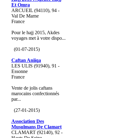
Et Omra
ARCUEIL (94110), 94 -
Val De Marne
France
Pour le hajj 2015, Akdes
voyages met à votre dispo...
(01-07-2015)
Caftan Aniiqa
LES ULIS (91940), 91 -
Essonne
France
Vente de jolis caftans
marocains confectionnés
par...
(27-01-2015)
Association Des
Musulmans De Clamart
CLAMART (92140), 92 -
Hauts De Seine