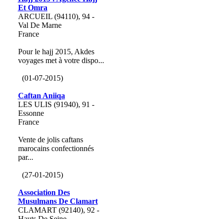
Et Omra
ARCUEIL (94110), 94 -
Val De Marne
France
Pour le hajj 2015, Akdes
voyages met à votre dispo...
(01-07-2015)
Caftan Aniiqa
LES ULIS (91940), 91 -
Essonne
France
Vente de jolis caftans
marocains confectionnés
par...
(27-01-2015)
Association Des
Musulmans De Clamart
CLAMART (92140), 92 -
Hauts De Seine