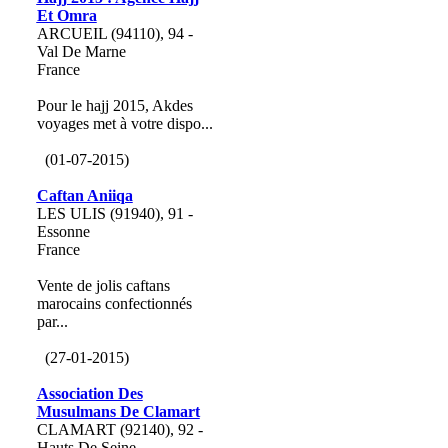
Et Omra
ARCUEIL (94110), 94 -
Val De Marne
France
Pour le hajj 2015, Akdes
voyages met à votre dispo...
(01-07-2015)
Caftan Aniiqa
LES ULIS (91940), 91 -
Essonne
France
Vente de jolis caftans
marocains confectionnés
par...
(27-01-2015)
Association Des
Musulmans De Clamart
CLAMART (92140), 92 -
Hauts De Seine