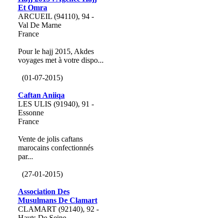
Et Omra
ARCUEIL (94110), 94 -
Val De Marne
France
Pour le hajj 2015, Akdes
voyages met à votre dispo...
(01-07-2015)
Caftan Aniiqa
LES ULIS (91940), 91 -
Essonne
France
Vente de jolis caftans
marocains confectionnés
par...
(27-01-2015)
Association Des
Musulmans De Clamart
CLAMART (92140), 92 -
Hauts De Seine