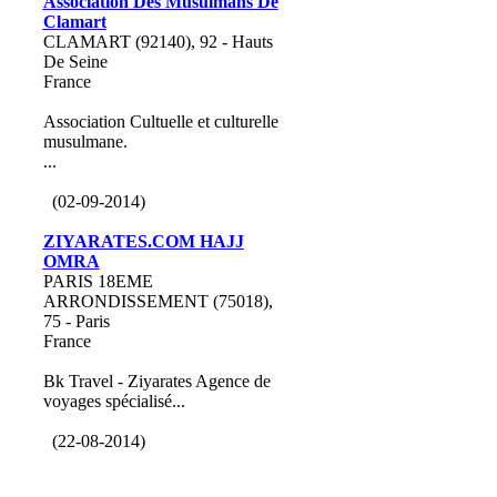
Association Des Musulmans De
Clamart
CLAMART (92140), 92 - Hauts
De Seine
France
Association Cultuelle et culturelle
musulmane.
...
(02-09-2014)
ZIYARATES.COM HAJJ
OMRA
PARIS 18EME
ARRONDISSEMENT (75018),
75 - Paris
France
Bk Travel - Ziyarates Agence de
voyages spécialisé...
(22-08-2014)