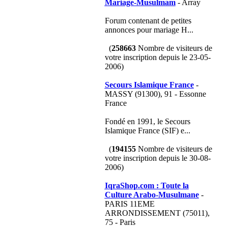
Mariage-Musulmam
- Array
Forum contenant de petites
annonces pour mariage H...
(
258663
Nombre de visiteurs de
votre inscription depuis le 23-05-
2006)
Secours Islamique France
-
MASSY (91300), 91 - Essonne
France
Fondé en 1991, le Secours
Islamique France (SIF) e...
(
194155
Nombre de visiteurs de
votre inscription depuis le 30-08-
2006)
IqraShop.com : Toute la
Culture Arabo-Musulmane
-
PARIS 11EME
ARRONDISSEMENT (75011),
75 - Paris