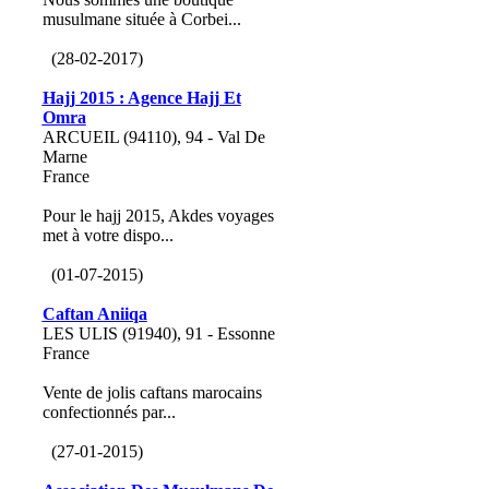
musulmane située à Corbei...
(28-02-2017)
Hajj 2015 : Agence Hajj Et
Omra
ARCUEIL (94110), 94 - Val De
Marne
France
Pour le hajj 2015, Akdes voyages
met à votre dispo...
(01-07-2015)
Caftan Aniiqa
LES ULIS (91940), 91 - Essonne
France
Vente de jolis caftans marocains
confectionnés par...
(27-01-2015)