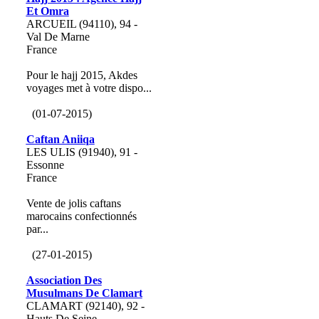
Et Omra
ARCUEIL (94110), 94 -
Val De Marne
France
Pour le hajj 2015, Akdes
voyages met à votre dispo...
(01-07-2015)
Caftan Aniiqa
LES ULIS (91940), 91 -
Essonne
France
Vente de jolis caftans
marocains confectionnés
par...
(27-01-2015)
Association Des
Musulmans De Clamart
CLAMART (92140), 92 -
Hauts De Seine