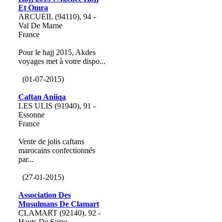
Et Omra
ARCUEIL (94110), 94 -
Val De Marne
France
Pour le hajj 2015, Akdes
voyages met à votre dispo...
(01-07-2015)
Caftan Aniiqa
LES ULIS (91940), 91 -
Essonne
France
Vente de jolis caftans
marocains confectionnés
par...
(27-01-2015)
Association Des
Musulmans De Clamart
CLAMART (92140), 92 -
Hauts De Seine