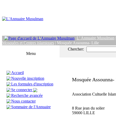
L' Annuaire Musulman
Mosquées et Centres islamiques
| Mosquée Assounna- Lille
Chercher:
Menu
Accueil
Nouvelle inscription
Mosquée Assounna- 
Les formules d'inscription
Se connecter
Association Cultuelle Isla
Recherche avancée
Nous contacter
Sommaire de l'Annuaire
8 Rue jean du solier
59000 LILLE