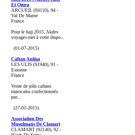
Et Omra
ARCUEIL (94110), 94 -
Val De Marne
France
Pour le hajj 2015, Akdes
voyages met à votre dispo...
(01-07-2015)
Caftan Aniiqa
LES ULIS (91940), 91 -
Essonne
France
Vente de jolis caftans
marocains confectionnés
par...
(27-01-2015)
Association Des
Musulmans De Clamart
CLAMART (92140), 92 -
Hauts De Seine