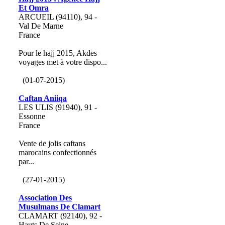
Et Omra
ARCUEIL (94110), 94 -
Val De Marne
France
Pour le hajj 2015, Akdes
voyages met à votre dispo...
(01-07-2015)
Caftan Aniiqa
LES ULIS (91940), 91 -
Essonne
France
Vente de jolis caftans
marocains confectionnés
par...
(27-01-2015)
Association Des
Musulmans De Clamart
CLAMART (92140), 92 -
Hauts De Seine