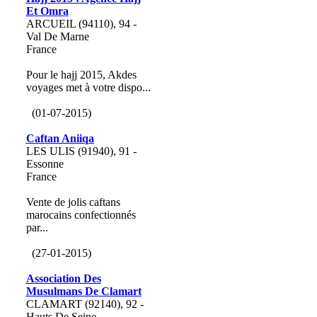
Et Omra
ARCUEIL (94110), 94 -
Val De Marne
France
Pour le hajj 2015, Akdes
voyages met à votre dispo...
(01-07-2015)
Caftan Aniiqa
LES ULIS (91940), 91 -
Essonne
France
Vente de jolis caftans
marocains confectionnés
par...
(27-01-2015)
Association Des
Musulmans De Clamart
CLAMART (92140), 92 -
Hauts De Seine