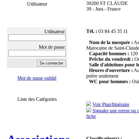
39200 ST CLAUDE
Utilisateur
39 - Jura - France
Tél. :
03 84 45 35 11
Utilisateur:
Nom de la mosquée :
Ass
Mot de passe:
Marocaine de Saint-Claud
Capacité hommes :
120
Prêche du vendredi :
Ou
Salle d'ablutions pour
Heures d'ouverture :
Au
prière seulement
Mot de passe oublié
WC pour hommes :
Ou
Liste des Catégories
Voir Plan/Itinéraire
Signaler une erreur ou 
fiche
Classification(s) :