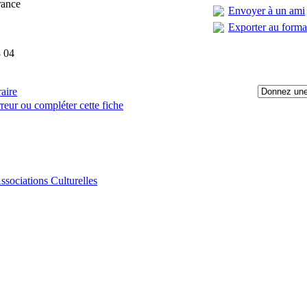
rance
Envoyer à un ami
Exporter au form
 04
raire
reur ou compléter cette fiche
:
ssociations Culturelles