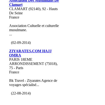
Association Des Musulmans De
Clamart
CLAMART (92140), 92 - Hauts
De Seine
France
Association Cultuelle et culturelle
musulmane.
...
(02-09-2014)
ZIYARATES.COM HAJJ
OMRA
PARIS 18EME
ARRONDISSEMENT (75018),
75 - Paris
France
Bk Travel - Ziyarates Agence de
voyages spécialisé...
(22-08-2014)