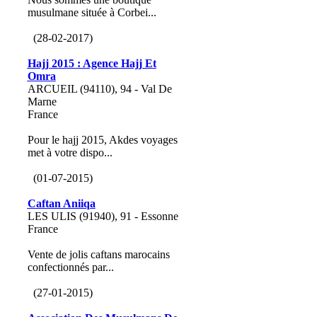
musulmane située à Corbei...
(28-02-2017)
Hajj 2015 : Agence Hajj Et
Omra
ARCUEIL (94110), 94 - Val De
Marne
France
Pour le hajj 2015, Akdes voyages
met à votre dispo...
(01-07-2015)
Caftan Aniiqa
LES ULIS (91940), 91 - Essonne
France
Vente de jolis caftans marocains
confectionnés par...
(27-01-2015)