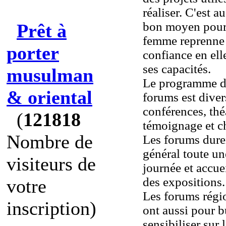
réaliser. C'est a
bon moyen pour
Prêt à
femme reprenne
porter
confiance en ell
ses capacités.
musulman
Le programme d
& oriental
forums est divers
conférences, thé
(
121818
témoignage et c
Nombre de
Les forums dure
général toute un
visiteurs de
journée et accue
des expositions.
votre
Les forums rég
inscription)
ont aussi pour b
sensibiliser sur 