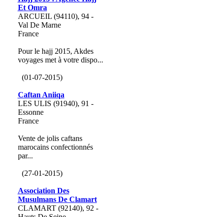
Et Omra
ARCUEIL (94110), 94 -
Val De Marne
France
Pour le hajj 2015, Akdes
voyages met à votre dispo...
(01-07-2015)
Caftan Aniiqa
LES ULIS (91940), 91 -
Essonne
France
Vente de jolis caftans
marocains confectionnés
par...
(27-01-2015)
Association Des
Musulmans De Clamart
CLAMART (92140), 92 -
Hauts De Seine