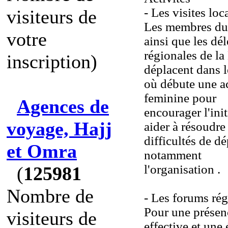
- Les visites loc
visiteurs de
Les membres du
votre
ainsi que les dé
régionales de la
inscription)
déplacent dans l
où débute une ac
feminine pour
Agences de
encourager l'init
voyage, Hajj
aider à résoudre 
difficultés de dé
et Omra
notamment
l'organisation .
(
125981
Nombre de
- Les forums ré
Pour une présen
visiteurs de
effective et une