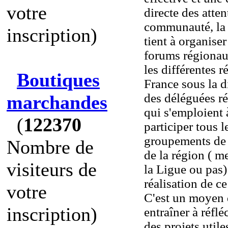
votre
directe des atten
communauté, la
inscription)
tient à organiser
forums régiona
les différentes r
Boutiques
France sous la d
des déléguées r
marchandes
qui s'emploient à
(
122370
participer tous l
groupements de
Nombre de
de la région ( 
visiteurs de
la Ligue ou pas)
réalisation de c
votre
C'est un moyen 
inscription)
entraîner à réflé
des projets utiles