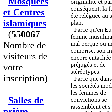
Mosquées
originalité et pa
conséquent, la 
et Centres
été reléguée au
islamiques
plan.
- Parce qu'en Eu
(
550067
femme musulma
Nombre de
mal perçue ou m
comprise, son i
visiteurs de
encore entachée
préjugés et de
votre
stéréotypes.
inscription)
- Parce que dans
les sociétés mod
les femmes de
Salles de
convictions se
rassemblent et s
prière