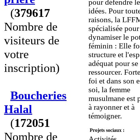
pour défendre l
(
379617
idées. Pour tout
raisons, la LFFM
Nombre de
spécialisée pour
dynamiser le pot
visiteurs de
féminin : Elle fo
votre
structure et l'es
adéquat pour se
inscription)
ressourcer. Fort
foi et dans son 
soi, la femme
Boucheries
musulmane est p
Halal
à rayonner et à
témoigner.
(
172051
Projets sociaux :
Nombre de
Activités