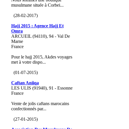
musulmane située à Corbei...
(28-02-2017)
Hajj 2015 : Agence Hajj Et
Omra
ARCUEIL (94110), 94 - Val De
Marne
France
Pour le hajj 2015, Akdes voyages
met à votre dispo...
(01-07-2015)
Caftan Aniiqa
LES ULIS (91940), 91 - Essonne
France
Vente de jolis caftans marocains
confectionnés par...
(27-01-2015)