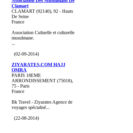
Association Des Musulmans De
Clamart
CLAMART (92140), 92 - Hauts
De Seine
France
Association Cultuelle et culturelle
musulmane.
...
(02-09-2014)
ZIYARATES.COM HAJJ
OMRA
PARIS 18EME
ARRONDISSEMENT (75018),
75 - Paris
France
Bk Travel - Ziyarates Agence de
voyages spécialisé...
(22-08-2014)