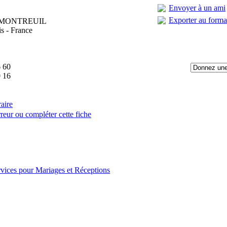
Envoyer à un ami
Exporter au form
il MONTREUIL
is - France
 60
 16
raire
reur ou compléter cette fiche
:
vices pour Mariages et Réceptions