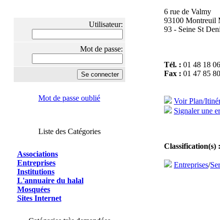
6 rue de Valmy
93100 Montreu
Utilisateur:
93 - Seine St Den
Mot de passe:
Tél. :
01 48 18 06
Fax :
01 47 85 80
Mot de passe oublié
Voir Plan/Itiné
Signaler une er
Liste des Catégories
Classification(s) 
Associations
Entreprises
Entreprises
/
Ser
Institutions
L'annuaire du halal
Mosquées
Sites Internet