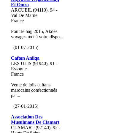
Et Omra
ARCUEIL (94110), 94 -
Val De Marne
France
Pour le hajj 2015, Akdes
voyages met à votre dispo...
(01-07-2015)
Caftan Aniiqa
LES ULIS (91940), 91 -
Essonne
France
Vente de jolis caftans
marocains confectionnés
par...
(27-01-2015)
Association Des
Musulmans De Clamart
CLAMART (92140), 92 -
Hauts De Seine