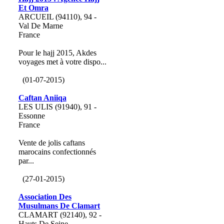
Et Omra
ARCUEIL (94110), 94 -
Val De Marne
France
Pour le hajj 2015, Akdes
voyages met à votre dispo...
(01-07-2015)
Caftan Aniiqa
LES ULIS (91940), 91 -
Essonne
France
Vente de jolis caftans
marocains confectionnés
par...
(27-01-2015)
Association Des
Musulmans De Clamart
CLAMART (92140), 92 -
Hauts De Seine