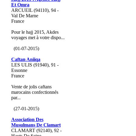
Et Omra
ARCUEIL (94110), 94 -
Val De Marne
France
Pour le hajj 2015, Akdes
voyages met à votre dispo...
(01-07-2015)
Caftan Aniiqa
LES ULIS (91940), 91 -
Essonne
France
Vente de jolis caftans
marocains confectionnés
par...
(27-01-2015)
Association Des
Musulmans De Clamart
CLAMART (92140), 92 -
Hauts De Seine