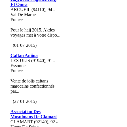
Et Omra
ARCUEIL (94110), 94 -
Val De Marne
France
Pour le hajj 2015, Akdes
voyages met à votre dispo...
(01-07-2015)
Caftan Aniiqa
LES ULIS (91940), 91 -
Essonne
France
Vente de jolis caftans
marocains confectionnés
par...
(27-01-2015)
Association Des
Musulmans De Clamart
CLAMART (92140), 92 -
Hauts De Seine