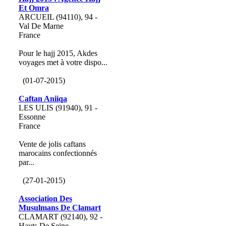
Et Omra
ARCUEIL (94110), 94 -
Val De Marne
France
Pour le hajj 2015, Akdes
voyages met à votre dispo...
(01-07-2015)
Caftan Aniiqa
LES ULIS (91940), 91 -
Essonne
France
Vente de jolis caftans
marocains confectionnés
par...
(27-01-2015)
Association Des
Musulmans De Clamart
CLAMART (92140), 92 -
Hauts De Seine