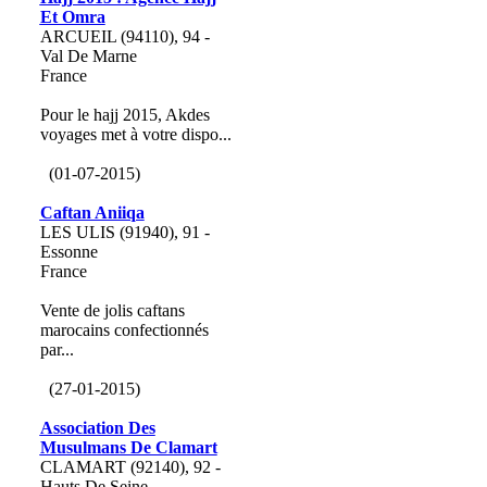
Et Omra
ARCUEIL (94110), 94 -
Val De Marne
France
Pour le hajj 2015, Akdes
voyages met à votre dispo...
(01-07-2015)
Caftan Aniiqa
LES ULIS (91940), 91 -
Essonne
France
Vente de jolis caftans
marocains confectionnés
par...
(27-01-2015)
Association Des
Musulmans De Clamart
CLAMART (92140), 92 -
Hauts De Seine