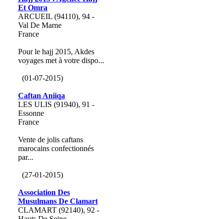
Et Omra
ARCUEIL (94110), 94 -
Val De Marne
France
Pour le hajj 2015, Akdes
voyages met à votre dispo...
(01-07-2015)
Caftan Aniiqa
LES ULIS (91940), 91 -
Essonne
France
Vente de jolis caftans
marocains confectionnés
par...
(27-01-2015)
Association Des
Musulmans De Clamart
CLAMART (92140), 92 -
Hauts De Seine