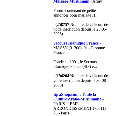
Mariage-Musulmam
- Array
Forum contenant de petites
annonces pour mariage H...
(
258757
Nombre de visiteurs de
votre inscription depuis le 23-05-
2006)
Secours Islamique France
-
MASSY (91300), 91 - Essonne
France
Fondé en 1991, le Secours
Islamique France (SIF) e...
(
194264
Nombre de visiteurs de
votre inscription depuis le 30-08-
2006)
IqraShop.com : Toute la
Culture Arabo-Musulmane
-
PARIS 11EME
ARRONDISSEMENT (75011),
75 - Paris