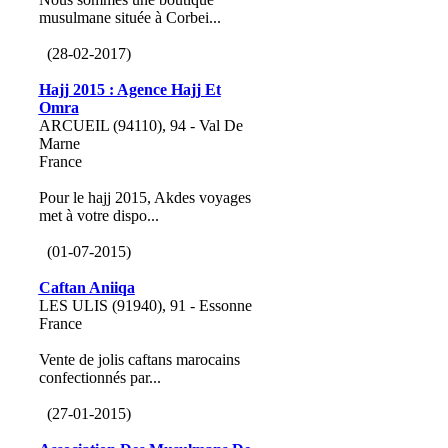
musulmane située à Corbei...
(28-02-2017)
Hajj 2015 : Agence Hajj Et
Omra
ARCUEIL (94110), 94 - Val De
Marne
France
Pour le hajj 2015, Akdes voyages
met à votre dispo...
(01-07-2015)
Caftan Aniiqa
LES ULIS (91940), 91 - Essonne
France
Vente de jolis caftans marocains
confectionnés par...
(27-01-2015)