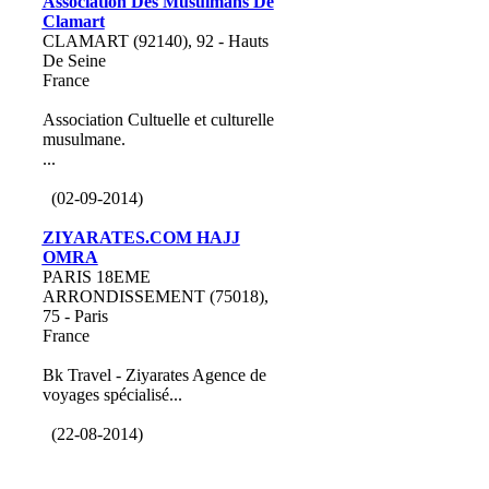
Association Des Musulmans De
Clamart
CLAMART (92140), 92 - Hauts
De Seine
France
Association Cultuelle et culturelle
musulmane.
...
(02-09-2014)
ZIYARATES.COM HAJJ
OMRA
PARIS 18EME
ARRONDISSEMENT (75018),
75 - Paris
France
Bk Travel - Ziyarates Agence de
voyages spécialisé...
(22-08-2014)