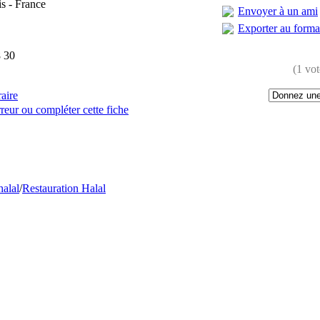
is - France
Envoyer à un ami
Exporter au form
 30
(1 vot
raire
reur ou compléter cette fiche
:
halal
/
Restauration Halal