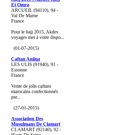
Et Omra
ARCUEIL (94110), 94 -
Val De Marne
France
Pour le hajj 2015, Akdes
voyages met à votre dispo...
(01-07-2015)
Caftan Aniiqa
LES ULIS (91940), 91 -
Essonne
France
Vente de jolis caftans
marocains confectionnés
par...
(27-01-2015)
Association Des
Musulmans De Clamart
CLAMART (92140), 92 -
Hauts De Seine